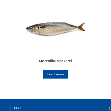
Morenillo/Mackerel
Read more
Menú