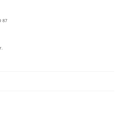
O 87
r.