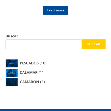
Read more
Buscar
BUSCAR
10
PESCADOS
10
products
1
CALAMAR
1
product
3
CAMARÓN
3
products